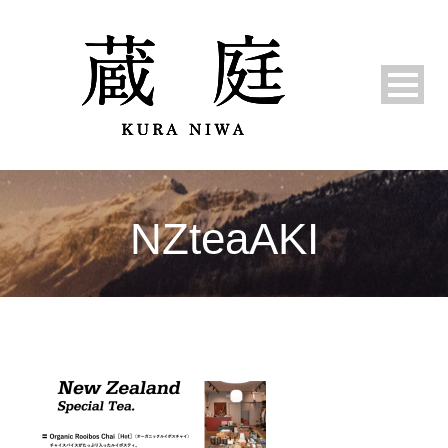
NZteaAKI