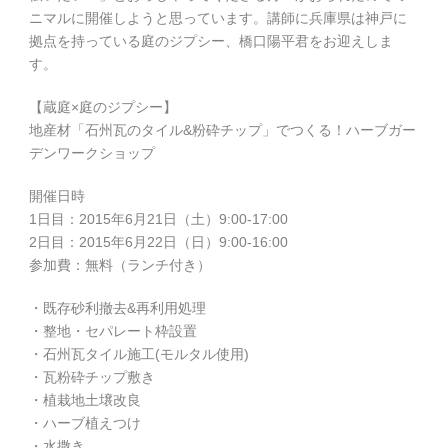
ニマルに開催しようと思っています。講師に兵庫県は神戸に
拠点を持っている庭のジプシー、橋口陽平君をお迎えしま
す。
【蔵庭×庭のジプシー】
地産材「石州瓦のタイル&粉砕チ
ップ」でつくる！ハーブガー
デンワークショップ
開催日時
1日目：2015年6月21日（土）9:00-17:0
0
2日目：2015年6月22日（日）9:00-16:0
0
参加費：無料（ランチ付き）
・既存砂利撤去&再利用処理
・整地・セパレート枠設置
・石州瓦タイル施工(モルタル使用)
・瓦粉砕チップ敷き
・植栽地土壌改良
・ハーブ植えつけ
・水撒き