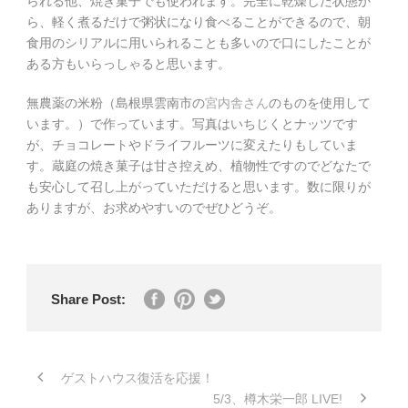
られる他、焼き菓子でも使われます。完全に乾燥した状態か
ら、軽く煮るだけで粥状になり食べることができるので、朝
食用のシリアルに用いられることも多いので口にしたことが
ある方もいらっしゃると思います。
無農薬の米粉（島根県雲南市の
宮内舎さん
のものを使用して
います。）で作っています。写真はいちじくとナッツです
が、チョコレートやドライフルーツに変えたりもしていま
す。蔵庭の焼き菓子は甘さ控えめ、植物性ですのでどなたで
も安心して召し上がっていただけると思います。数に限りが
ありますが、お求めやすいのでぜひどうぞ。
Share Post:
ゲストハウス復活を応援！
5/3、樽木栄一郎 LIVE!