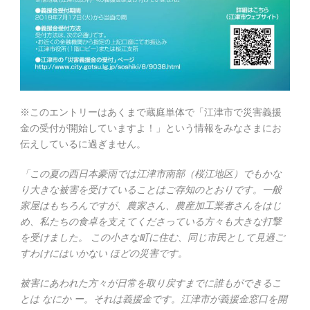
※このエントリーはあくまで蔵庭単体で「江津市で災害義援
金の受付が開始していますよ！」という情報をみなさまにお
伝えしているに過ぎません。
「この夏の西日本豪雨では江津市南部（桜江地区）でもかな
り大きな被害を受けていることはご存知のとおりです。一般
家屋はもちろんですが、農家さん、農産加工業者さんをはじ
め、私たちの食卓を支えてくださっている方々も大きな打撃
を受けました。 この小さな町に住む、同じ市民として見過ご
すわけにはいかない ほどの災害です。
被害にあわれた方々が日常を取り戻すまでに誰もができるこ
とは なにか ー。それは義援金です。江津市が義援金窓口を開