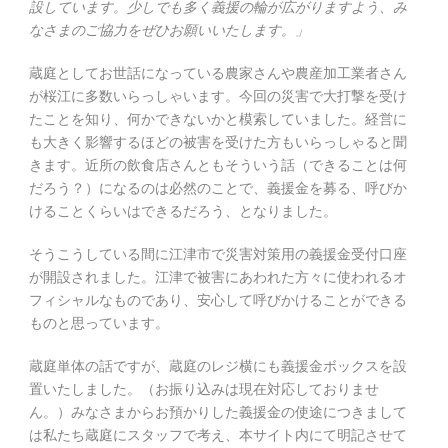
設しています。少しでも多く義援の輪が広がりますよう、み
なさまのご協力をぜひお願いいたします。」
蔵庭としてお世話になっている農家さんや農産加工業者さん
が桜江に多数いらっしゃいます。今回の災害で大打撃を受け
たことを知り、何かできないかと模索していました。経営に
も大きく影響するほどの被害を受けた方もいらっしゃると聞
きます。近所の飲食店さんともそういう話（できることは何
だろう？）になるのは必然のことで、義援金を募る、呼びか
けることくらいはできるだろう、となりました。
そうこうしている間に江津市で災害対策用の義援金受付口座
が開設されました。江津で被害にあわれた方々に使われるオ
フィシャルなものであり、安心して呼びかけることができる
ものと思っています。
蔵庭単体の話ですが、蔵庭のレジ横にも義援金ボックスを設
置いたしました。（お振り込みは現在対応しておりませ
ん。）みなさまからお預かりした義援金の使途につきまして
は私たち蔵庭にスタッフで考え、本サイト内にて明記させて