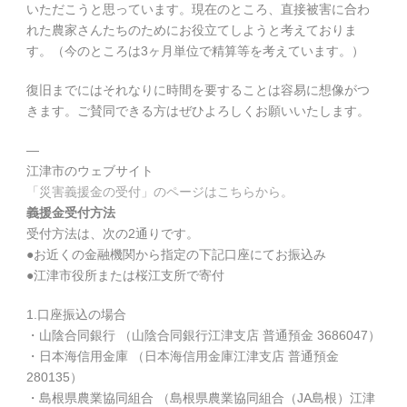
いただこうと思っています。現在のところ、直接被害に合わ
れた農家さんたちのためにお役立てしようと考えておりま
す。（今のところは3ヶ月単位で精算等を考えています。）
復旧までにはそれなりに時間を要することは容易に想像がつ
きます。ご賛同できる方はぜひよろしくお願いいたします。
—
江津市のウェブサイト
「災害義援金の受付」のページはこちらから。
義援金受付方法
受付方法は、次の2通りです。
●お近くの金融機関から指定の下記口座にてお振込み
●江津市役所または桜江支所で寄付
1.口座振込の場合
・山陰合同銀行 （山陰合同銀行江津支店 普通預金 3686047）
・日本海信用金庫 （日本海信用金庫江津支店 普通預金
280135）
・島根県農業協同組合 （島根県農業協同組合（JA島根）江津